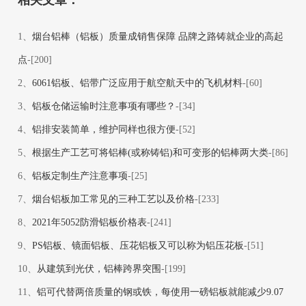
1、
烟台铝棒（铝板）质量成销售保障 品牌之路铸就企业的高起
点
-[200]
2、
6061铝板、铝带广泛应用于航空航天中的飞机材料
-[60]
3、
铝板仓储运输时注意事项有哪些？
-[34]
4、
铝排安装简单，维护同样也很方便
-[52]
5、
根据生产工艺可将铝棒(或称铸铝)和可变形的铝棒两大类
-[86]
6、
铝板定制生产注意事项
-[25]
7、
烟台铝板加工常见的三种工艺以及价格
-[233]
8、
2021年5052防滑铝板价格表
-[241]
9、
PS铝板、镜面铝板、压花铝板又可以称为铝压花板
-[51]
10、
从建筑到光伏，铝棒跨界突围
-[199]
11、
铝可代替两倍质量的钢或铁，每使用一磅铝板就能减少9.07