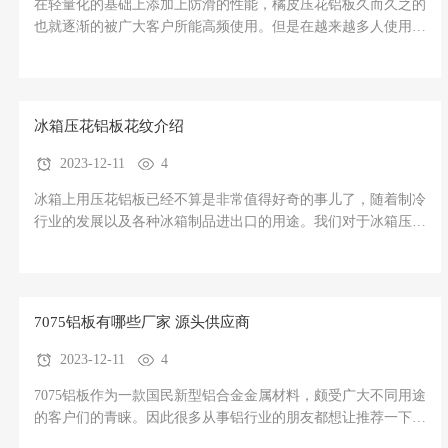
在轻量化的基础上添加上防滑的性能，橘皮压花铝板久而久之的
也就逐渐的被广大客户所能高频使用。但是在越来越多人使用的
优势下橘皮压花铝板工艺性能优势有哪些呢？估计很多朋友可能
不大了解，但是不要紧。不妨让我们压花铝板厂家来为您总结汇
总一下！第7页.png橘皮压花铝板工艺性能优势如果是要说的简
单一点
冰箱压花铝板花纹介绍
2023-12-11
4
冰箱上用压花铝板已经不算是非常值得好奇的事儿了，随着制冷
行业的发展以及各种冰箱制品进出口的用途。我们对于冰箱压花
铝板的需求也是逐渐在增大，于是今天我们作为压花铝板厂家就
针对冰箱压花铝板花纹介绍做一个简单的介绍，帮助大家更好的
了解。第8页.png冰箱压花铝板产品介绍作为我们日常生活中为
常用的
7075铝板有哪些厂家 源头供应商
2023-12-11
4
7075铝板作为一款国民新型铝合金金属材料，颇受广大不同用途
的客户们的青睐。因此很多从事铝行业的朋友都想让推荐一下关
于7075铝板的一些国标以及围绕7075铝板有哪些厂家来做个介绍