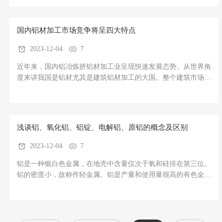
业园，伴随震天的鞭炮声，8台推土机、2台挖沟机挥铲向前，该
项目厂区围墙、周边道路和雨排
国内铝材加工市场竞争将呈四大特点
2023-12-04
7
近年来，国内铝冶炼挤铝材加工业呈现快速发展态势。从世界角
度来讲我国是铝材尤其是建筑铝材加工的大国。整个建筑市场对
铝型材的需求还是在每年递增，那些大中型铝材生产企业是这个
市场最大的收益者。但整个铝材行业，未来一段时间我国铝材企
业尤其是那些小型铝材企业发展将会受到阻碍，倒闭或被大中型
企业收
浅谈铝、氧化铝、铝锭、电解铝、原铝的概念及区别
2023-12-04
7
铝是一种银白色金属，在地壳中含量仅次于氧和硅排在第三位。
铝的密度小，故称作轻金属。铝是产量和使用量很高的有色金
属，世界上仅次于钢铁。铝的密度约为钢、铜密度的1/3左右。
由于铝的材质轻，因此常用于制造、火车、地铁、汽车、飞机、
船舶、火箭等陆海空交通工具，以减轻自重增加装载量。同样，
铝在军工制