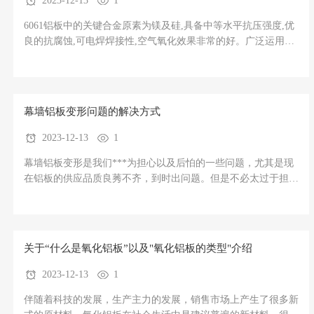
2023-12-13
1
6061铝板中的关键合金原素为镁及硅,具备中等水平抗压强度,优
良的抗腐蚀,可电焊焊接性,空气氧化效果非常的好。广泛运用于
规定有建议強度和抗菌药蚀性强的各类工业生产零部件,6061铝
板其状态T6与T651的区分在一般状况下,T6的热应力会非常大,生
产加工会形变,***适宜生产加工的状态应该是T651,他是在T6的
根基上做拉申,清除热
幕墙铝板变形问题的解决方式
2023-12-13
1
幕墙铝板变形是我们***为担心以及后怕的一些问题，尤其是现
在铝板的供应品质良莠不齐，到时出问题。但是不必太过于担
心，下面铝板厂家的小编就来深入的切实的带您来了解一下幕墙
铝板变形问题的解决方式希望可以有效的帮助您。幕墙铝板的分
类问题幕墙铝板商品应用可分为两类，一类是保溫暖墙体系，另
一类是装饰设
关于“什么是氧化铝板”以及"氧化铝板的类型"介绍
2023-12-13
1
伴随着科技的发展，生产主力的发展，销售市场上产生了很多新