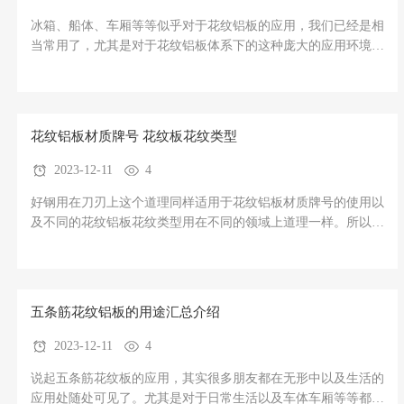
冰箱、船体、车厢等等似乎对于花纹铝板的应用，我们已经是相
当常用了，尤其是对于花纹铝板体系下的这种庞大的应用环境。
所以很多朋友都想从花纹不锈钢转而使用花纹铝板来进行替代生
产，并且铝制花纹铝板密度轻，质量好，并且性能还不错，所以
花纹铝板颇受喜爱。因此，很多人都好奇花纹铝板多少钱一张这
个问题，不必着急
花纹铝板材质牌号 花纹板花纹类型
2023-12-11
4
好钢用在刀刃上这个道理同样适用于花纹铝板材质牌号的使用以
及不同的花纹铝板花纹类型用在不同的领域上道理一样。所以
呢，今天我们就来为您详细分析一下，什么“花纹铝板”中的好
钢，什么地方用什么花纹铝板以及那些花纹铝板材质牌号详细介
绍。第13页.png花纹板花纹类型1、五条筋花纹板材质：此类板
材又被称
五条筋花纹铝板的用途汇总介绍
2023-12-11
4
说起五条筋花纹板的应用，其实很多朋友都在无形中以及生活的
应用处随处可见了。尤其是对于日常生活以及车体车厢等等都是