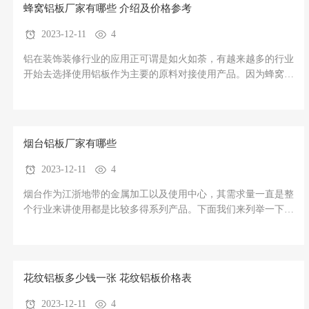
蜂窝铝板厂家有哪些 介绍及价格参考
2023-12-11
4
铝在装饰装修行业的应用正可谓是如火如荼，有越来越多的行业
开始去选择使用铝板作为主要的原料对接使用产品。因为蜂窝铝
板也就应时而生了，越来越多得厂家开始投身于蜂窝铝板的生产
制造。因此今天铝板厂家的就来为您介绍一下蜂窝铝板厂家有哪
些以及对于铝蜂窝板厂家介绍及价格参考，希望可以对正在需要
或者采购的您有建
烟台铝板厂家有哪些
2023-12-11
4
烟台作为江浙地带的金属加工以及使用中心，其需求量一直是整
个行业来讲使用都是比较多得系列产品。下面我们来列举一下对
于烟台铝板厂家市场上的几家铝板开平以及生产厂家批发加工直
销的一些情况讲解一下。希望可以对您有所帮助。第2页.png烟
台铝板厂家有哪些烟台广杰铝材有限责任公司其是一家大中型的
铝
花纹铝板多少钱一张 花纹铝板价格表
2023-12-11
4