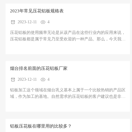
列举汇总一下。第16页.png花纹铝板的密度分析1、大花纹铝板
1060密度
2023年常见压花铝板规格表
2023-12-11
4
压花铝板的使用频率无论是从该产品在这些行业内的应用来说，
压花铝板都是属于常见乃至受欢迎的一种产品。那么，今天我们
作为压花铝板厂家就来针对2021年常见压花铝板规格表来给大家
做个简单的概述总结，帮助大家能够更好的看清未来压花铝板规
格的使用趋势走势。第2页.png常见压花铝板规格有哪些1、
3.00mmX1
烟台排名前面的压花铝板厂家
2023-12-11
4
铝板加工这个领域在烟台巩义基本上属于一个比较热销的产品区
域，作为加工的基地。自然需求的压花铝板的客户建议也是非常
想知道烟台排名前面的压花铝板厂家有哪些，索性今天我们就来
为大家做个总结列出，以便以后朋友们在采购压花铝板上以及在
压花铝板厂家的选择上可以做一个简单的参考对比。泛合作，共
谋发展。烟台
铝板压花板在哪里用的比较多？