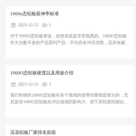
是什么好与不好，只有适合与不适合这么一说。铝扣板铝板用途
薄了好还是厚
1060o态铝板延伸率标准
2023-12-13
1
对于1060O态铝板来说，自然也就是非常熟悉的。1060O态铝板
作为为数不多的产品系列产品，不但具有冲压优势，还具有建议
的性能优点，所以对于1060O态铝板来讲，属实属于性能稳定的
优点。但是很多朋友都考虑要参考一下1060o态铝板延伸率标准
我们来做一个简单的汇总介绍。1060O态铝板概述对于1060铝板
的概述我们建议
1060O态铝板硬度以及用途介绍
2023-12-13
1
我们热销的1060O态铝板在各个领域的使用功量都是较大的，尤
其是在1060O态铝板在冲压领域的影响力。优于其软度性能比较
好。因此在各种行业领域的应用中都具有极其不错的反响力。所
以1060O态铝板称的上是铝板中的常用产品了。1060O态铝板介
绍对于1060铝板的概述我们建议是在我们的网站中看到很多了，
但是对于1060
压花铝板厂家排名前面