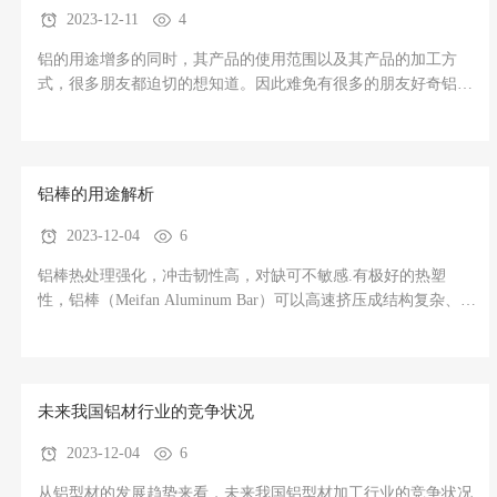
2023-12-11
4
铝的用途增多的同时，其产品的使用范围以及其产品的加工方
式，很多朋友都迫切的想知道。因此难免有很多的朋友好奇铝板
压花板在哪里用的比较多？所以今天我们铝板压花铝板厂家就来
针对这个做个介绍以，希望可以帮助到您更好的解到铝板压花板
产品。第4页.png铝板压花板在哪里用的比较多？1、汽车领域的
应用
铝棒的用途解析
2023-12-04
6
铝棒热处理强化，冲击韧性高，对缺可不敏感.有极好的热塑
性，铝棒（Meifan Aluminum Bar）可以高速挤压成结构复杂、薄
壁、中空的各种型材，或锻造成结构复杂的锻件。淬火温度范围
宽，淬火敏感性低，挤压和锻造脱模后，只要温度高于淬火温
度，即可用喷水或穿水的方法淬火。薄壁件（δ<3mm）还可以实
行风淬。
未来我国铝材行业的竞争状况
2023-12-04
6
从铝型材的发展趋势来看，未来我国铝型材加工行业的竞争状况