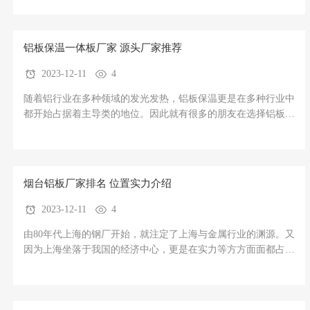
讲解，今天我们源头供应商就来介绍一下。第2页.jpg7075铝板介
绍：7075铝板普遍被称为是商用民用领域中比较强力的合金牌号
之一
铝板保温一体板厂家 源头厂家推荐
2023-12-11
4
随着铝行业在多种领域的发光发热，铝板保温更是在多种行业中
都开始占据着主导类的地位。因此就有很多的朋友在选择铝板保
温一体板厂家可能并不是很了解，所以我们也来进行汇总一下，
来讲解一下铝板保温这一产品以及一些一体化的厂家推荐。第3
页.jpg铝板保温一体板介绍作为一种新型的金属材料，氟碳铝板
保温一
烟台铝板厂家排名 位置实力介绍
2023-12-11
4
由80年代上海的钢厂开始，就注定了上海与金属行业的渊源。又
因为上海坐落于我国的经济中心，更是在实力等方方面面都占据
着不错的经济基础。所以对于铝板这种新型的材料类产品需求量
更大，因为我们来汇总一下上海铝板厂家排名，做个介绍汇总。
第1页.jpg上海铝板厂家排名汇总介绍上海创霸工贸有限公司位置