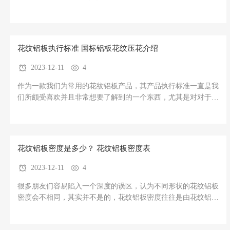
属于格外多并且格外常见的产品。不过了更好的让大家认知到五
条筋花纹铝板应用的优异出，所以我们专门针对五条筋花纹铝板
的用途出一篇汇总的文章介绍。第14页.png首先，什么是五条筋
花纹铝板
花纹铝板执行标准 国标铝板花纹压花介绍
2023-12-11
4
作为一款我们为常用的花纹铝板产品，其产品执行标准一直是我
们所颇受喜欢并且非常想要了解到的一个东西，尤其是对对于每
种花纹铝板的形状、类型等等都有建议的偏差。因此，掌握好花
纹铝板执行标准才能够更好的了解到花纹铝卷铝板的技术标准以
及合格率。第15页.png1、花纹铝板执行标准名称为《GB-
T/3880-2012》，
花纹铝板密度是多少？ 花纹铝板密度表
2023-12-11
4
很多朋友们容易陷入一个深度的误区，认为不同形状的花纹铝板
密度会不相同，其实并不是的，花纹铝板密度往往是由花纹铝板
的基料所决定的。因此，花纹铝板基料的这个使用是尤为关键
的。所以，对于花纹铝板密度是多少？这种问题，我们来详细的