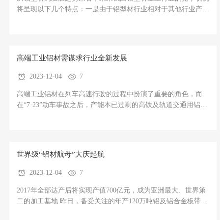
将呈现以下几个特点：一是由于铝型材行业相对于其他行业产品
差异化程度较小，因此成本竞争在未来仍然是市场竞争的关键因
素;二是厂商的规模化扩张趋势和产业纵向一体化趋势明显加
快，少数快速成长的优质企业将越来越成为未来市场竞争的主导
力量;三是
高端工业铝材需谋求行业全新发展
2023-12-04
7
高端工业铝材在列车高速行驶的过程中扮演了重要的角色，而
在“7·23”动车事故之后，产能本已过剩的高铁及轨道交通用铝材
的需求迅速降温。 随着中国高铁时代的来临，时速公里以上的
高速铁路越来越普及，极大地方便了人们的出行。 据了解，一
般认为列车运行的最高速度在每
世界级“铝材航母”大庆起航
2023-12-04
7
2017年全部达产后将实现产值700亿元，成为亚洲最大、世界第
二的加工基地 昨日，备受关注的年产120万吨铝及铝合金板带箔
项目在高新区破土动工。 在高新区新兴产业城太阳谷新材料产