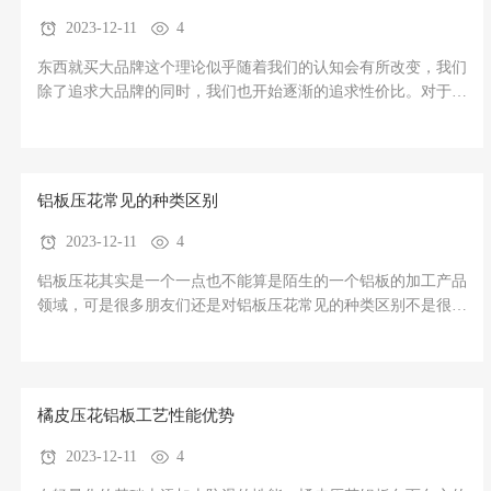
2023-12-11
4
东西就买大品牌这个理论似乎随着我们的认知会有所改变，我们
除了追求大品牌的同时，我们也开始逐渐的追求性价比。对于压
花铝板来说，也是这个道理，不过依然有朋友想让小编给总结一
下压花铝板厂家排名前面有哪些。我们作为压花铝板厂家之一，
我们就特地的为您汇总一下2021年较为新的一份压花铝板厂家加
工表。1、徐州
铝板压花常见的种类区别
2023-12-11
4
铝板压花其实是一个一点也不能算是陌生的一个铝板的加工产品
领域，可是很多朋友们还是对铝板压花常见的种类区别不是很了
解，认为其中存在着差别是比较大的，但是从颇为严格的意义上
来说，区别是有，但是还要看是属于哪种种类区别。下面，就我
们铝板压花厂家来为您详细的分析揭秘一下吧！铝板压花常见的
种类区别(图1
橘皮压花铝板工艺性能优势
2023-12-11
4