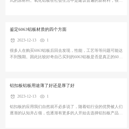
式的原材料。氧化铝板在社会生活中是建议普遍的新材料，很多
朋友好奇关于“什么是氧化铝板”以及"氧化铝板的类型"，所以今
天我们就来做一个简单的介绍。为获得较为普遍的应用，可是依
然会有很多人并不是很掌握什么叫氧化铝板?氧化铝板的种类有
哪些?
鉴定6063铝板材质的四个方面
2023-12-13
1
很多人在购买6063铝板后回去发现，性能，工艺等等问题可能达
不到预期。因此比较好奇自己买到的6063铝板是否是真正的6063
铝板，那么我们就来为您详细的讲解介绍一下关于鉴定6063铝板
材质的四个方面，希望可以帮助到您有效的解决问题。鉴定6063
铝板材质的四个方面(图1)方面一：合金元素检测鉴定6063铝板合
金是
铝扣板铝板用途薄了好还是厚了好
2023-12-13
1
铝扣板的应用我们自然就不必多说了，随着铝行业的优势被人们
逐渐的认知并占领，也逐渐有更多的人开始去选择铝扣板产品。
所以随之而来问的问题也有就出现了。铝扣板铝板用途薄了好还
是厚了好？其实这个问题也是模棱两可的答案，原则上讲，没有