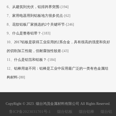
6、
从建筑到光伏，铝排跨界突围
-[194]
7、
家用电器用到铝板地方很多优点
-[62]
8、
花纹铝板厂家挑选的2个关键环节
-[246]
9、
什么是整卷铝带？
-[183]
10、
2017铝板是获得工业应用的2系合金，具有很高的强度和良好
的切削加工性能，但耐腐蚀性较差
-[43]
11、
什么是铝箔和铝板？
-[184]
12、
铝棒用途不同：铝棒是工业中应用最广泛的一类有色金属结
构材料
-[80]
CopyRight © 2023. 烟台鸿茂金属材料有限公司 All Rights Reserved.
鲁ICP备2023031701号-1
烟台铝板
烟台铝棒
烟台铝