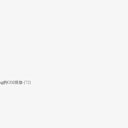
g的CO2排放
-[72]