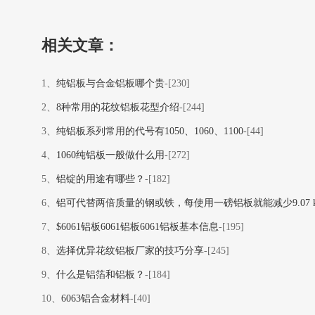
相关文章：
1、
纯铝板与合金铝板哪个贵
-[230]
2、
8种常用的花纹铝板花型介绍
-[244]
3、
纯铝板系列常用的代号有1050、1060、1100
-[44]
4、
1060纯铝板一般做什么用
-[272]
5、
铝锭的用途有哪些？
-[182]
6、
铝可代替两倍质量的钢或铁，每使用一磅铝板就能减少9.07 k
7、
$6061铝板6061铝板6061铝板基本信息
-[195]
8、
选择优异花纹铝板厂家的技巧分享
-[245]
9、
什么是铝箔和铝板？
-[184]
10、
6063铝合金材料
-[40]