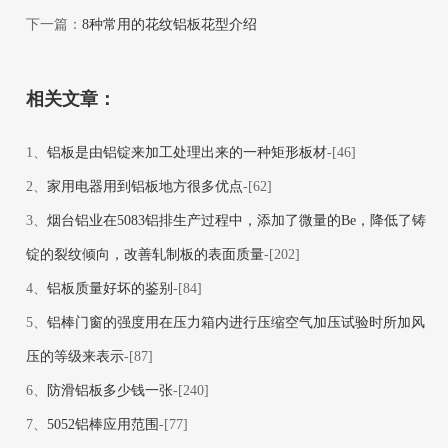
下一篇：
8种常用的花纹铝板花型介绍
相关文章：
1、
铝板是由铝锭来加工处理出来的一种矩形板材
-[46]
2、
家用电器用到铝板地方很多优点
-[62]
3、
烟台铝业在5083铝排生产过程中，添加了微量的Be，降低了铸
锭的裂纹倾向，改善轧制板的表面质量
-[202]
4、
铝板质量好坏的鉴别
-[84]
5、
铝棒门窗的强度用在压力箱内进行压缩空气加压试验时所加风
压的等级来表示
-[87]
6、
防滑铝板多少钱一张
-[240]
7、
5052铝棒应用范围
-[77]