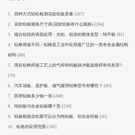
1、
四种方式轻松检测花纹铝板质量
-[267]
2、
花纹铝板规格尺寸表(花纹铝板有什么规格)
-[266]
3、
烟台铝排的表面处理：光铝、铝排的整体造型：纯平板
-[81]
4、
铝棒用途不同：铝棒是工业中应用最广泛的一类有色金属结构
材料
-[80]
5、
用在铝棒焊接工艺上的气焊和钨极脉冲氩弧熔焊有何差异?
-
[79]
6、
汽车顶板、底护板、储气罐用铝棒型号有哪些？
-[82]
7、
防滑铝板多少钱一张
-[240]
8、
纯铝板与合金铝板哪个贵
-[230]
9、
铝板根据含铝量可以分为纯铝板、铝合金铝板
-[45]
10、
铝卷的应用范围
-[185]