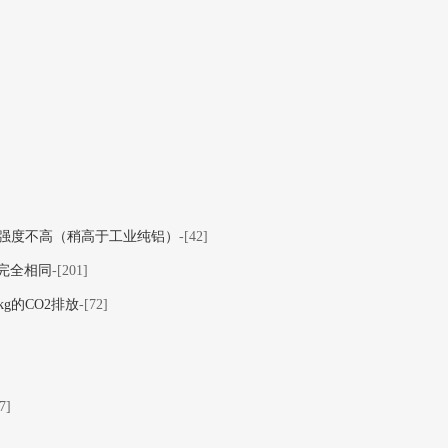
金的强度不高（稍高于工业纯铝）
-[42]
完全相同
-[201]
g的CO2排放
-[72]
7]