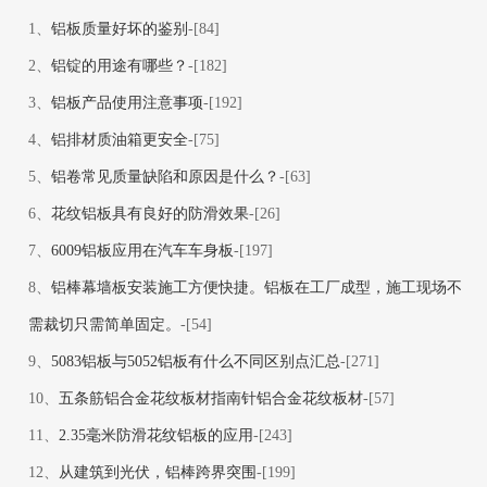
1、
铝板质量好坏的鉴别
-[84]
2、
铝锭的用途有哪些？
-[182]
3、
铝板产品使用注意事项
-[192]
4、
铝排材质油箱更安全
-[75]
5、
铝卷常见质量缺陷和原因是什么？
-[63]
6、
花纹铝板具有良好的防滑效果
-[26]
7、
6009铝板应用在汽车车身板
-[197]
8、
铝棒幕墙板安装施工方便快捷。铝板在工厂成型，施工现场不
需裁切只需简单固定。
-[54]
9、
5083铝板与5052铝板有什么不同区别点汇总
-[271]
10、
五条筋铝合金花纹板材指南针铝合金花纹板材
-[57]
11、
2.35毫米防滑花纹铝板的应用
-[243]
12、
从建筑到光伏，铝棒跨界突围
-[199]