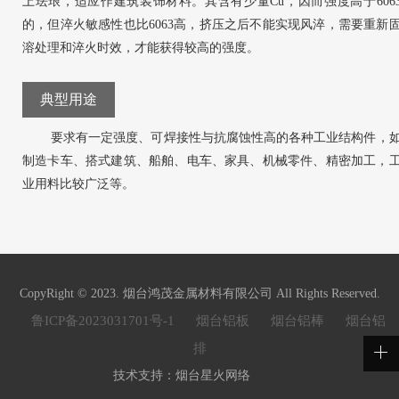
上珐琅，适应作建筑装饰材料。其含有少量Cu，因而强度高于606
的，但淬火敏感性也比6063高，挤压之后不能实现风淬，需要重新
溶处理和淬火时效，才能获得较高的强度。
典型用途
要求有一定强度、可焊接性与抗腐蚀性高的各种工业结构件，
制造卡车、搭式建筑、船舶、电车、家具、机械零件、精密加工，
业用料比较广泛等。
CopyRight © 2023. 烟台鸿茂金属材料有限公司 All Rights Reserved.
鲁ICP备2023031701号-1
烟台铝板
烟台铝棒
烟台铝
排
技术支持：
烟台星火网络