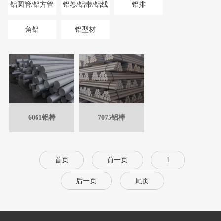
铝圆管/铝方管
铝卷/铝带/铝线
铝排
角铝
铝型材
6061铝棒
7075铝棒
首页
前一页
1
后一页
尾页