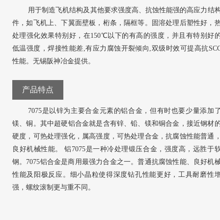
用于制造飞机结构及其他要求强度高、抗蚀性能强的高应力结
件，如飞机上、下翼面壁板，桁条，隔框等。固溶处理后塑性好，
处理强化效果特别好，在150℃以下的有高的强度，并且有特别好
低温强度，焊接性能差,有应力腐蚀开裂倾向,双级时效可提高抗SC
性能。无锡阪神冶金提供。
产品特点
7075是以锌为主要合金元素的铝合金，但有时也要少量添加
镁、铜。其中超硬铝合金就是含有锌、铅、镁和铜合金，接近钢材
硬度，可热处理强化，属高强度，可热处理合金，抗腐蚀性能普通
良好机械性能。 铝7075是一种冷处理锻压合金，强度高，远胜于
钢。7075铝合金是商用最强力合金之一。普通抗腐蚀性能、良好机
性能及阳极反应。细小晶粒使得深度钻孔性能更好，工具耐磨性
强，螺纹滚制更与重不同。