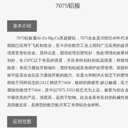
7075铝板
基本介绍
7075铝板属Al-Zn-Mg-Cu系超硬铝，7075合金是20世纪40年代
期就已应用于飞机制造业，至今仍在航空工业上得到广泛应用的超
强度变形铝合金。其特点是，固溶处理后塑性好，热处理强化效果
别好，在150℃以下有高的强度，并且有特别好的低温强度；焊接
能差；有应力腐蚀开裂倾向；需经包铝或其他保护处理使用。双级
效可提高合金抗应力腐蚀开裂的能力。在退火和刚淬火状态下的塑
稍低于同样状态的2A12.稍优于7A04，板材的静疲劳.缺口敏感，应
腐蚀性能优于7A04，其中以7075-T651状态尤为上品，被誉为铝合
中最优良的产品，强度高，远胜于软钢。此合金具有良好的机械性
及阳极反应，是典型的航空航天军工专用铝合金材料。
应用范围