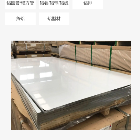
铝圆管/铝方管
铝卷/铝带/铝线
铝排
角铝
铝型材