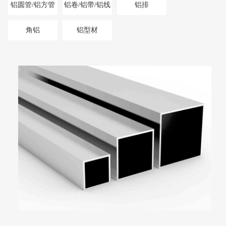
铝圆管/铝方管
铝卷/铝带/铝线
铝排
角铝
铝型材