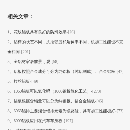
相关文章：
1、
花纹铝板具有良好的防滑效果
-[26]
2、
铝棒的状态不同，抗拉强度和延伸率不同，机加工性能也不完
全相同
-[201]
3、
全铝材家居前景可观
-[58]
4、
铝板按照合金成分可分为纯铝板（纯铝制成）、合金铝板
-[47]
5、
拉丝铝板
-[49]
6、
1060铝板可以氧化吗（1060铝板氧化工艺）
-[273]
7、
铝板根据含铝量可以分为纯铝板、铝合金铝板
-[45]
8、
6063铝排主要烟台铝排元素为镁及硅，具有加工性能极好
-[73]
9、
6009铝板应用在汽车车身板
-[197]